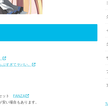
。
らぶすぎてヤバい。
」セット
FANZA
が安い場合もあります。
T