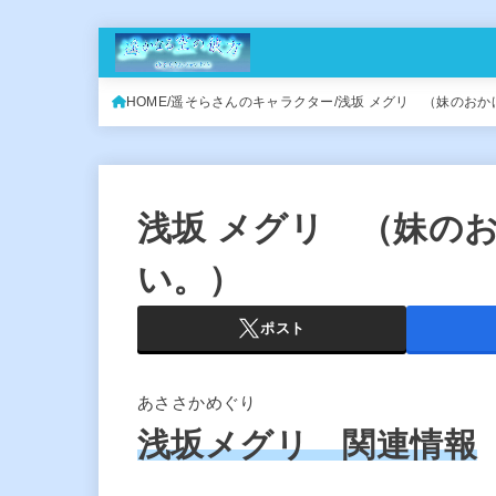
HOME
遥そらさんのキャラクター
浅坂 メグリ （妹のお
浅坂 メグリ （妹の
い。）
ポスト
あささかめぐり
浅坂メグリ 関連情報