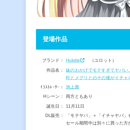
登場作品
ブランド：
Hulotte
（ユロット）
作品名：
妹のおかげでモテすぎてヤバい
叶とメグリとのその後がイチャ
ｲﾗｽﾄﾚｰﾀｰ：
池上茜
Hシーン：
両方ともあり
誕生日：
11月11日
DL販売：
「モテヤバ」＋「イチャヤバ
セール期間中は別々に買った方