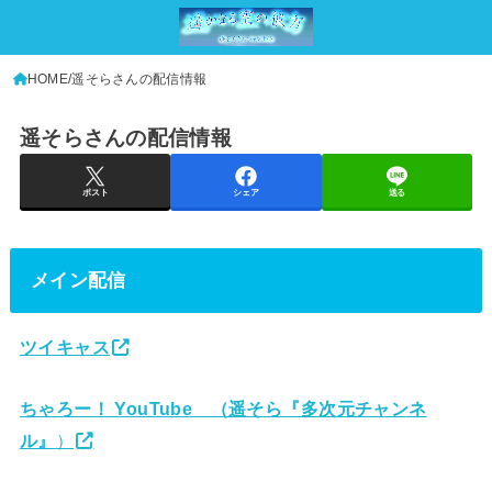
HOME
遥そらさんの配信情報
遥そらさんの配信情報
ポスト
シェア
送る
メイン配信
ツイキャス
ちゃろー！ YouTube （遥そら『多次元チャンネ
ル』
）