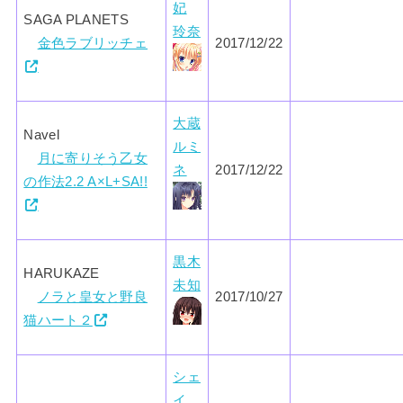
妃
SAGA PLANETS
玲奈
金色ラブリッチェ
2017/12/22
大蔵
Navel
ルミ
月に寄りそう乙女
ネ
2017/12/22
の作法2.2 A×L+SA!!
黒木
HARUKAZE
未知
ノラと皇女と野良
2017/10/27
猫ハート２
シェ
イ