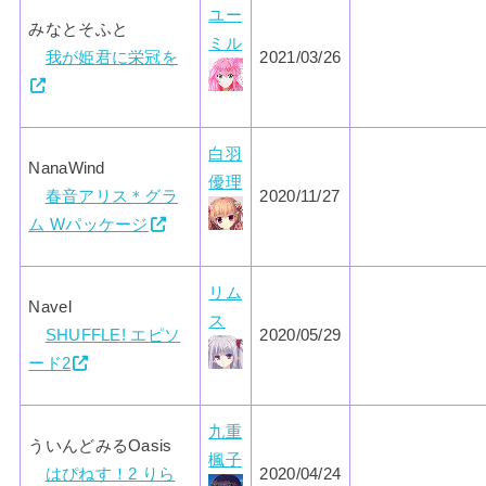
ユー
みなとそふと
ミル
我が姫君に栄冠を
2021/03/26
白羽
NanaWind
優理
春音アリス＊グラ
2020/11/27
ム Wパッケージ
リム
Navel
ス
SHUFFLE! エピソ
2020/05/29
ード2
九重
ういんどみるOasis
楓子
はぴねす！2 りら
2020/04/24