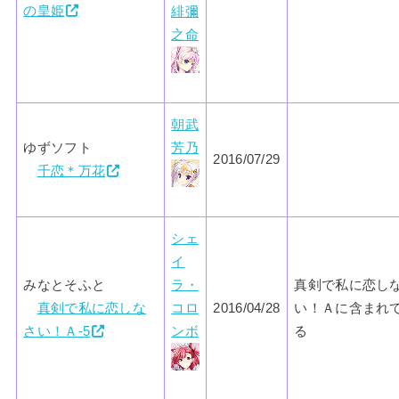
の皇姫
緋彌
之命
朝武
ゆずソフト
芳乃
2016/07/29
千恋＊万花
シェ
イ
みなとそふと
ラ・
真剣で私に恋し
真剣で私に恋しな
コロ
2016/04/28
い！Ａに含まれ
さい！Ａ-5
ンボ
る