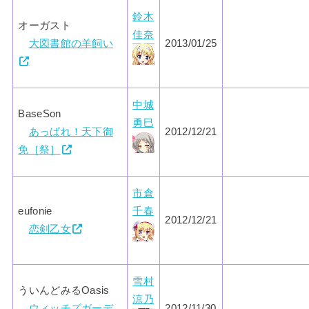
鈴木
オーガスト
佳奈
大図書館の羊飼い
2013/01/25
中城
BaseSon
勇巳
あっぱれ！天下御
2012/12/21
免［祭］
市倉
eufonie
千春
2012/12/21
恋剣乙女
雪村
ういんどみるOasis
涼乃
ウィッチズガーデ
2012/11/30