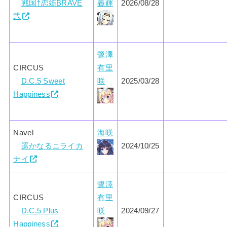
戦国†恋姫BRAVE
義輝
2026/08/28
弐
鷺澤
CIRCUS
有里
D.C.5 Sweet
咲
2025/03/28
Happiness
Navel
海咲
遥かなるニライカ
2024/10/25
ナイ
鷺澤
CIRCUS
有里
D.C.5 Plus
咲
2024/09/27
Happiness