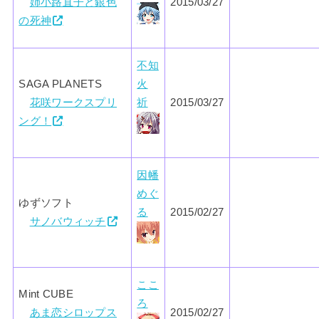
姉小路直子と銀色
2015/03/27
の死神
不知
SAGA PLANETS
火
花咲ワークスプリ
祈
2015/03/27
ング！
因幡
めぐ
ゆずソフト
る
2015/02/27
サノバウィッチ
ここ
Mint CUBE
ろ
あま恋シロップス
2015/02/27