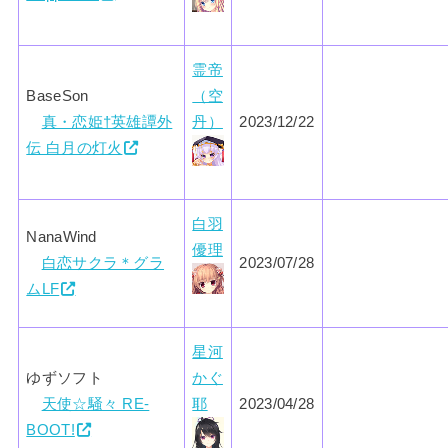
霊帝
BaseSon
（空
真・恋姫†英雄譚外
丹）
2023/12/22
伝 白月の灯火
白羽
NanaWind
優理
白恋サクラ＊グラ
2023/07/28
ムLF
星河
ゆずソフト
かぐ
天使☆騒々 RE-
耶
2023/04/28
BOOT!