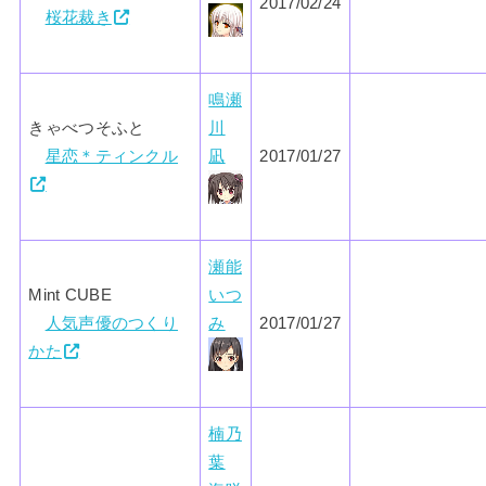
2017/02/24
桜花裁き
鳴瀬
きゃべつそふと
川
星恋＊ティンクル
凪
2017/01/27
瀬能
Mint CUBE
いつ
人気声優のつくり
み
2017/01/27
かた
楠乃
葉