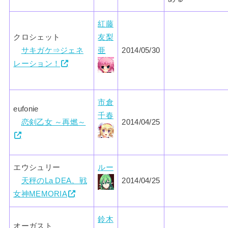
紅藤
クロシェット
友梨
サキガケ⇒ジェネ
亜
2014/05/30
レーション！
市倉
eufonie
千春
恋剣乙女 ～再燃～
2014/04/25
エウシュリー
ルー
天秤のLa DEA。戦
2014/04/25
女神MEMORIA
鈴木
オーガスト