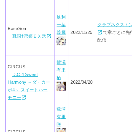
足利
一葉
クラブネクスト
BaseSon
義輝
2022/11/25
で章ごとに先
戦国†恋姫ＥＸ弐
配信
鷺澤
CIRCUS
有里
D.C.4 Sweet
栖
Harmony ～ダ・カー
2022/04/28
ポ4～ スイートハー
モニー
鷺澤
有里
咲