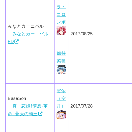
ラ・
コロ
ンボ
みなとカーニバル
みなとカーニバル
2017/08/25
FD
劔持
菜種
霊帝
BaseSon
（空
真・恋姫†夢想-革
丹）
2017/07/28
命- 蒼天の覇王