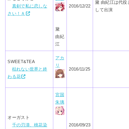
黛 由紀江は代役
真剣で私に恋しな
2016/12/22
して出演
さい！Ａ
黛
由紀
江
アカ
SWEET&TEA
リ
枯れない世界と終
2016/11/25
わる花
宮国
朱璃
オーガスト
千の刃濤、桃花染
2016/09/23