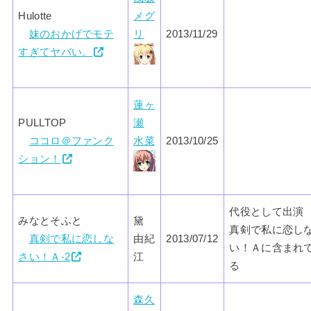
Hulotte
メグ
妹のおかげでモテ
リ
2013/11/29
すぎてヤバい。
蓮ヶ
PULLTOP
瀬
ココロ＠ファンク
水菜
2013/10/25
ション！
代役として出演
みなとそふと
黛
真剣で私に恋し
真剣で私に恋しな
由紀
2013/07/12
い！Ａに含まれ
さい！Ａ-2
江
る
森久