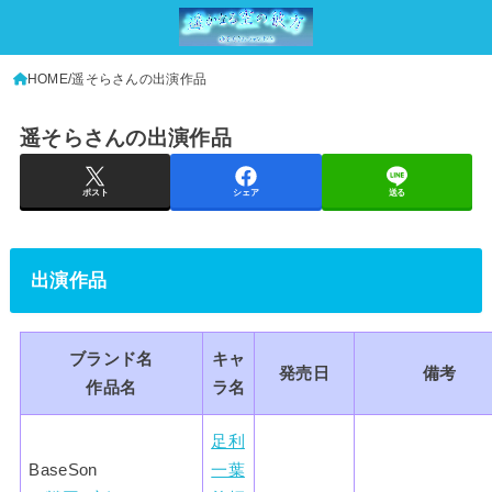
HOME
遥そらさんの出演作品
遥そらさんの出演作品
ポスト
シェア
送る
出演作品
ブランド名
キャ
発売日
備考
作品名
ラ名
足利
BaseSon
一葉