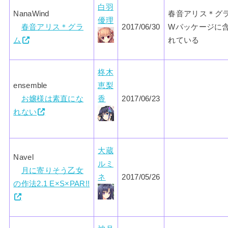
白羽
NanaWind
春音アリス＊グ
優理
春音アリス＊グラ
2017/06/30
Wパッケージに
ム
れている
柊木
ensemble
恵梨
お嬢様は素直にな
香
2017/06/23
れない
大蔵
Navel
ルミ
月に寄りそう乙女
ネ
2017/05/26
の作法2.1 E×S×PAR!!