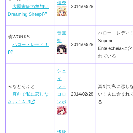
佳奈
大図書館の羊飼い
2014/03/28
Dreaming Sheep
音無
ハロー・レディ！
暁WORKS
朔
Superior
ハロー・レディ！
2014/03/28
Entelecheia-に
れている
シェ
イ
みなとそふと
ラ・
真剣で私に恋し
真剣で私に恋しな
コロ
2014/02/28
い！Ａに含まれ
さい！Ａ-3
ンボ
る
浅坂