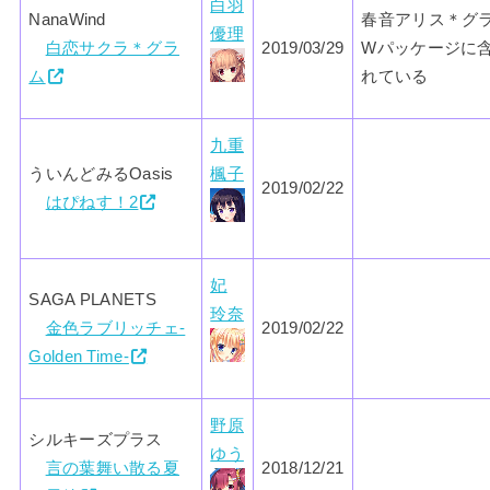
白羽
NanaWind
春音アリス＊グ
優理
白恋サクラ＊グラ
2019/03/29
Wパッケージに
ム
れている
九重
ういんどみるOasis
楓子
2019/02/22
はぴねす！2
妃
SAGA PLANETS
玲奈
金色ラブリッチェ-
2019/02/22
Golden Time-
野原
シルキーズプラス
ゆう
言の葉舞い散る夏
2018/12/21