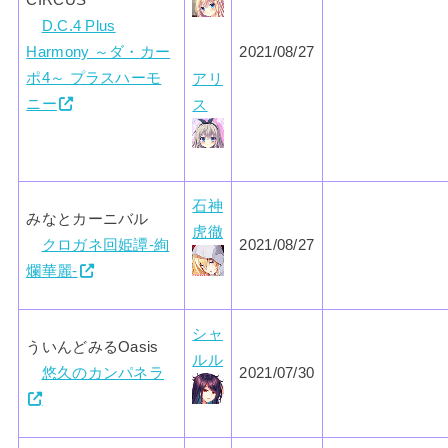
CIRCUS
D.C.4 Plus
Harmony ～ダ・カー
2021/08/27
ポ4～ プラスハーモ
アリ
ニー
ス
石神
みなとカーニバル
虎徹
クロガネ回姫譚-絢
2021/08/27
爛華麗-
シャ
ういんどみるOasis
ルル
悠久のカンパネラ
2021/07/30