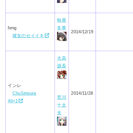
秋善
feng
冬華
2014/12/19
彼女のセイイキ
大高
源吾
インレ
ChuSingura
2014/11/28
荒川
46+1
十太
夫