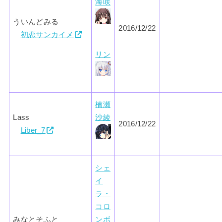
海咲
ういんどみる
2016/12/22
初恋サンカイメ
リン
楠瀬
Lass
沙綾
2016/12/22
Liber_7
シェ
イ
ラ・
コロ
みなとそふと
ンボ