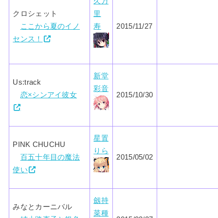
久万
クロシェット
里
ここから夏のイノ
寿
2015/11/27
センス！
新堂
Us:track
彩音
恋×シンアイ彼女
2015/10/30
星置
PINK CHUCHU
りら
百五十年目の魔法
2015/05/02
使い
劔持
みなとカーニバル
菜種