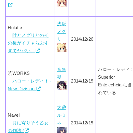
浅坂
Hulotte
メグ
叶とメグリとのそ
リ
2014/12/26
の後がイチャらぶす
ぎてヤバい。
音無
ハロー・レディ！
暁WORKS
朔
Superior
ハロー・レディ！ -
2014/12/19
Entelecheia-に
New Division-
れている
大蔵
Navel
ルミ
月に寄りそう乙女
ネ
2014/12/19
の作法2