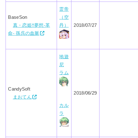
霊帝
BaseSon
（空
真・恋姫†夢想-革
丹）
2018/07/27
命- 孫呉の血脈
地遊
尼
ラム
CandySoft
2018/06/29
まおてん
カル
ラ