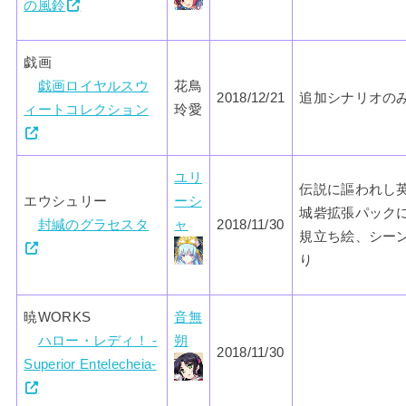
の風鈴
戯画
戯画ロイヤルスウ
花鳥
2018/12/21
追加シナリオの
ィートコレクション
玲愛
ユリ
伝説に謳われし
エウシュリー
ーシ
城砦拡張パック
封緘のグラセスタ
ャ
2018/11/30
規立ち絵、シー
り
暁WORKS
音無
ハロー・レディ！ -
朔
2018/11/30
Superior Entelecheia-