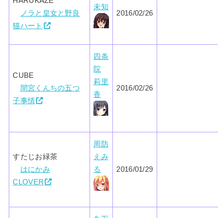
HARUKAZE
未知
ノラと皇女と野良
2016/02/26
猫ハート
四条
院
CUBE
莉里
間宮くんちの五つ
2016/02/26
香
子事情
周防
すたじお緑茶
えみ
はにかみ
る
2016/01/29
CLOVER