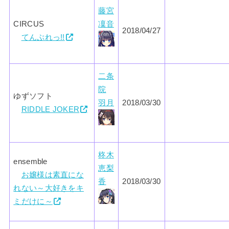
藤宮
CIRCUS
凜音
2018/04/27
てんぷれっ!!
二条
院
ゆずソフト
羽月
2018/03/30
RIDDLE JOKER
柊木
ensemble
恵梨
お嬢様は素直にな
香
2018/03/30
れない～大好きをキ
ミだけに～