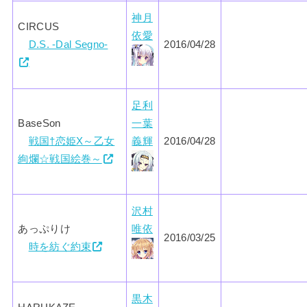
神月
CIRCUS
依愛
D.S. -Dal Segno-
2016/04/28
足利
BaseSon
一葉
戦国†恋姫X～乙女
義輝
2016/04/28
絢爛☆戦国絵巻～
沢村
あっぷりけ
唯依
2016/03/25
時を紡ぐ約束
黒木