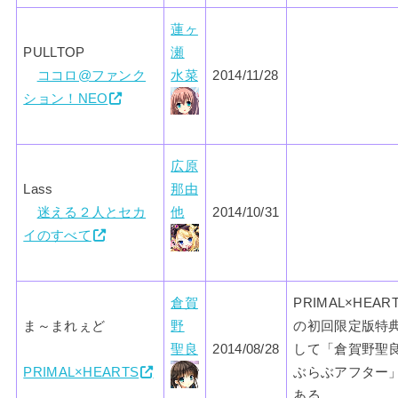
蓮ヶ
PULLTOP
瀬
ココロ@ファンク
水菜
2014/11/28
ション！NEO
広原
Lass
那由
迷える２人とセカ
他
2014/10/31
イのすべて
倉賀
PRIMAL×HEAR
ま～まれぇど
野
の初回限定版特
聖良
2014/08/28
して「倉賀野聖
PRIMAL×HEARTS
ぶらぶアフター
ある