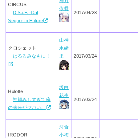
神月
CIRCUS
依愛
D.S.i.F. -Dal
2017/04/28
Segno- in Future
山神
クロシェット
水緒
はるるみなもに！
里
2017/03/24
坂白
Hulotte
花夜
神頼みしすぎて俺
2017/03/24
の未来がヤバい。
河合
IRODORI
小梅