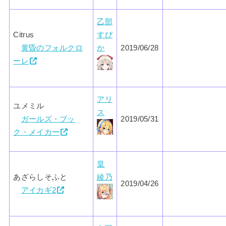
乙部
Citrus
すぴ
黄昏のフォルクロ
か
2019/06/28
ーレ
アリ
ユメミル
ス
ガールズ・ブッ
2019/05/31
ク・メイカー
皇
あざらしそふと
綾乃
2019/04/26
アイカギ2