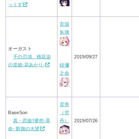
っくす
宮国
朱璃
オーガスト
千の刃濤、桃花染
2019/09/27
の皇姫‐花あかり‐
緋彌
之命
霊帝
BaseSon
（空
真・恋姫†夢想-革
丹）
2019/07/26
命- 劉旗の大望