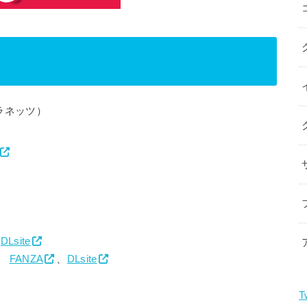
ネッツ）
、
DLsite
e-
FANZA
、
DLsite
T