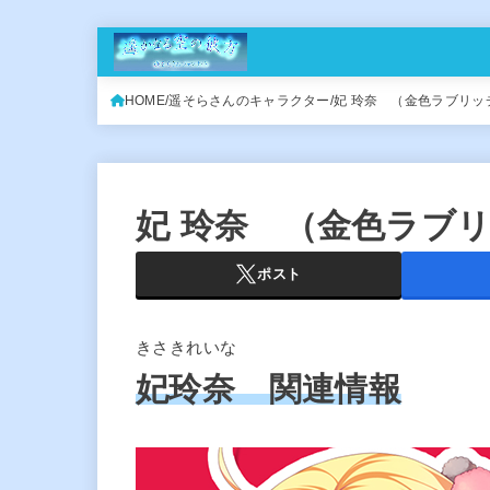
HOME
遥そらさんのキャラクター
妃 玲奈 （金色ラブリッ
妃 玲奈 （金色ラブ
ポスト
きさきれいな
妃玲奈 関連情報