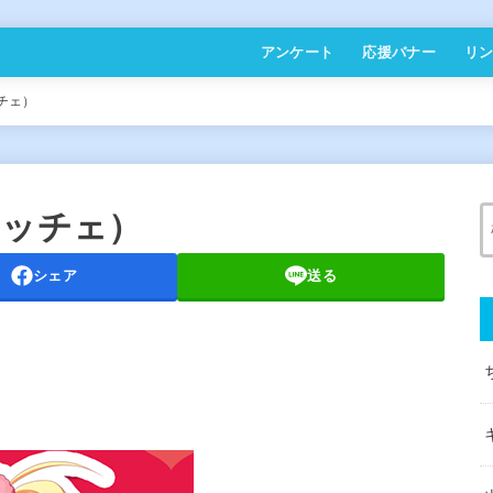
アンケート
応援バナー
リ
チェ）
リッチェ）
シェア
送る