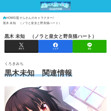
HOME
遥そらさんのキャラクター
黒木 未知 （ノラと皇女と野良猫ハート）
黒木 未知 （ノラと皇女と野良猫ハート）
ポスト
シェア
送る
くろきみち
黒木未知 関連情報