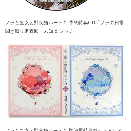
ノラと皇女と野良猫ハート２ 予約特典CD「ノラの日常
聞き取り調査回 未知 & シャチ」
ノラと皇女と野良猫ハート２ 駿河屋特典録り下ろしド