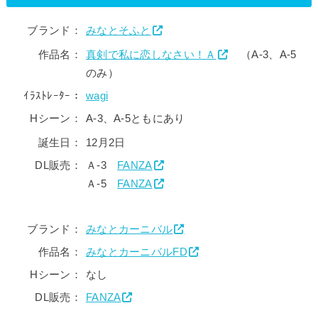
ブランド：
みなとそふと
作品名：
真剣で私に恋しなさい！Ａ
（A-3、A-5
のみ）
ｲﾗｽﾄﾚｰﾀｰ：
wagi
Hシーン：
A-3、A-5ともにあり
誕生日：
12月2日
DL販売：
Ａ-3
FANZA
Ａ-5
FANZA
ブランド：
みなとカーニバル
作品名：
みなとカーニバルFD
Hシーン：
なし
DL販売：
FANZA