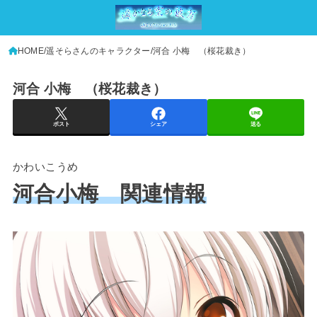
HOME
遥そらさんのキャラクター
河合 小梅 （桜花裁き）
河合 小梅 （桜花裁き）
ポスト
シェア
送る
かわいこうめ
河合小梅 関連情報