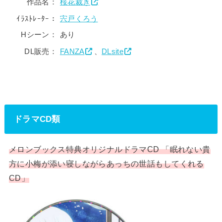
作品名：
桜花裁き
ｲﾗｽﾄﾚｰﾀｰ：
宍戸くろう
Hシーン：
あり
DL販売：
FANZA
、
DLsite
ドラマCD類
メロンブックス特典オリジナルドラマCD 「眠れない貴
方に小梅が添い寝しながらあっちの世話もしてくれる
CD」