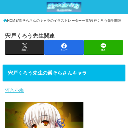
HOME
遥そらさんのキャラのイラストレーター一覧
宍戸くろう先生関連
宍戸くろう先生関連
ポスト
シェア
送る
宍戸くろう先生の遥そらさんキャラ
河合小梅