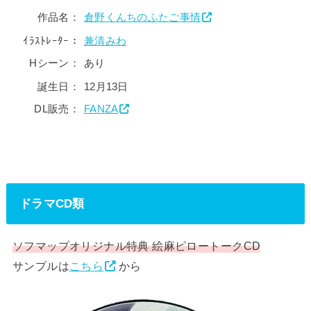
作品名：
倉野くんちのふたご事情
ｲﾗｽﾄﾚｰﾀｰ：
兼清みわ
Hシーン：
あり
誕生日：
12月13日
DL販売：
FANZA
ドラマCD類
ソフマップオリジナル特典 絵麻ピロートークCD
サンプルは
こちら
から