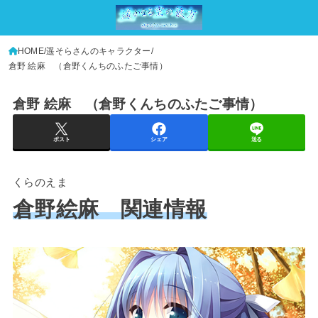
HOME
遥そらさんのキャラクター
倉野 絵麻 （倉野くんちのふたご事情）
倉野 絵麻 （倉野くんちのふたご事情）
ポスト
シェア
送る
くらのえま
倉野絵麻 関連情報