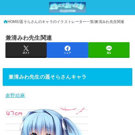
HOME
遥そらさんのキャラのイラストレーター一覧
兼清みわ先生関連
兼清みわ先生関連
ポスト
シェア
送る
兼清みわ先生の遥そらさんキャラ
倉野絵麻