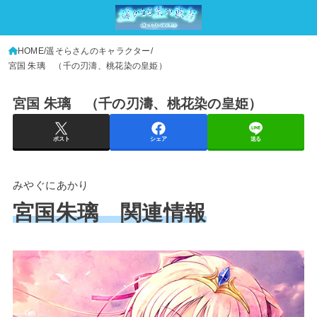
HOME
遥そらさんのキャラクター
宮国 朱璃 （千の刃濤、桃花染の皇姫）
宮国 朱璃 （千の刃濤、桃花染の皇姫）
ポスト
シェア
送る
みやぐにあかり
宮国朱璃 関連情報