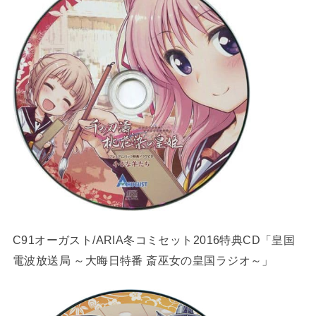
C91オーガスト/ARIA冬コミセット2016特典CD「皇国
電波放送局 ～大晦日特番 斎巫女の皇国ラジオ～」