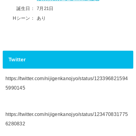
誕生日：
7月21日
Hシーン：
あり
Twitter
https://twitter.com/nijigenkanojyo/status/123396821594
5990145
https://twitter.com/nijigenkanojyo/status/123470831775
6280832