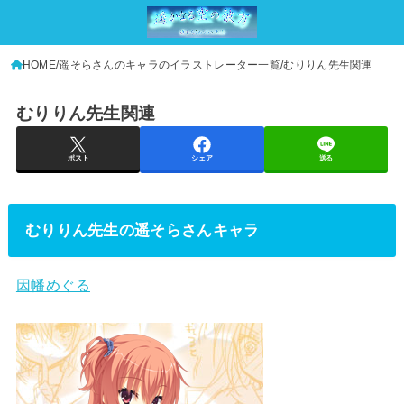
HOME
遥そらさんのキャラのイラストレーター一覧
むりりん先生関連
むりりん先生関連
ポスト
シェア
送る
むりりん先生の遥そらさんキャラ
因幡めぐる