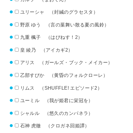
ユリーシャ （封緘のグラセスタ）
野原 ゆう （言の葉舞い散る夏の風鈴）
九重 楓子 （はぴねす！2）
皇 綾乃 （アイカギ2）
アリス （ガールズ・ブック・メイカー）
乙部すぴか （黄昏のフォルクローレ）
リムス （SHUFFLE! エピソード2）
ユーミル （我が姫君に栄冠を）
シャルル （悠久のカンパネラ）
石神 虎徹 （クロガネ回姫譚）