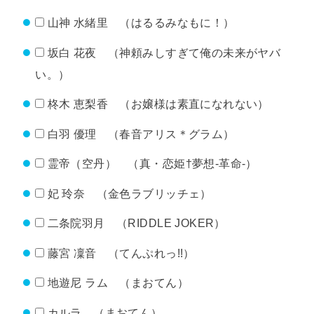
山神 水緒里 （はるるみなもに！）
坂白 花夜 （神頼みしすぎて俺の未来がヤバ
い。）
柊木 恵梨香 （お嬢様は素直になれない）
白羽 優理 （春音アリス＊グラム）
霊帝（空丹） （真・恋姫†夢想-革命-）
妃 玲奈 （金色ラブリッチェ）
二条院羽月 （RIDDLE JOKER）
藤宮 凜音 （てんぷれっ!!）
地遊尼 ラム （まおてん）
カルラ （まおてん）