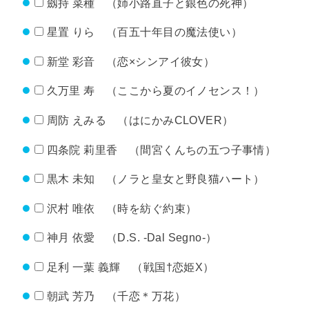
劔持 菜種 （姉小路直子と銀色の死神）
星置 りら （百五十年目の魔法使い）
新堂 彩音 （恋×シンアイ彼女）
久万里 寿 （ここから夏のイノセンス！）
周防 えみる （はにかみCLOVER）
四条院 莉里香 （間宮くんちの五つ子事情）
黒木 未知 （ノラと皇女と野良猫ハート）
沢村 唯依 （時を紡ぐ約束）
神月 依愛 （D.S. -Dal Segno-）
足利 一葉 義輝 （戦国†恋姫X）
朝武 芳乃 （千恋＊万花）