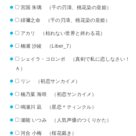
宮国 朱璃 （千の刃濤、桃花染の皇姫）
緋彌之命 （千の刃濤、桃花染の皇姫）
アカリ （枯れない世界と終わる花）
楠瀬 沙綾 （Liber_7）
シェイラ・コロンボ （真剣で私に恋しなさい！
Ａ）
リン （初恋サンカイメ）
楠乃葉 海咲 （初恋サンカイメ）
鳴瀬川 凪 （星恋＊ティンクル）
瀬能 いつみ （人気声優のつくりかた）
河合 小梅 （桜花裁き）