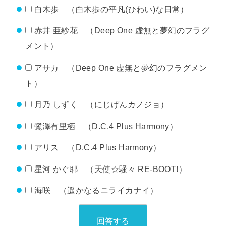
白木歩 （白木歩の平凡(ひわい)な日常）
赤井 亜紗花 （Deep One 虚無と夢幻のフラグ
メント）
アサカ （Deep One 虚無と夢幻のフラグメン
ト）
月乃 しずく （にじげんカノジョ）
鷺澤有里栖 （D.C.4 Plus Harmony）
アリス （D.C.4 Plus Harmony）
星河 かぐ耶 （天使☆騒々 RE-BOOT!）
海咲 （遥かなるニライカナイ）