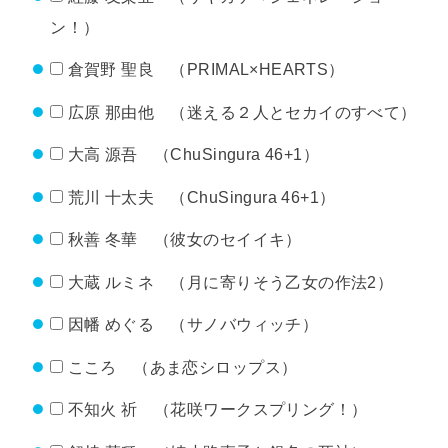
ン！）
倉賀野 聖良 （PRIMAL×HEARTS）
広原 那由他 （迷える２人とセカイのすべて）
大高 源吾 （ChuSingura 46+1）
荒川 十太夫 （ChuSingura 46+1）
秋善 冬華 （彼女のセイイキ）
大蔵 ルミネ （月に寄りそう乙女の作法2）
因幡 めぐる （サノバウィッチ）
こころ （あま恋シロップス）
不知火 祈 （花咲ワークスプリング！）