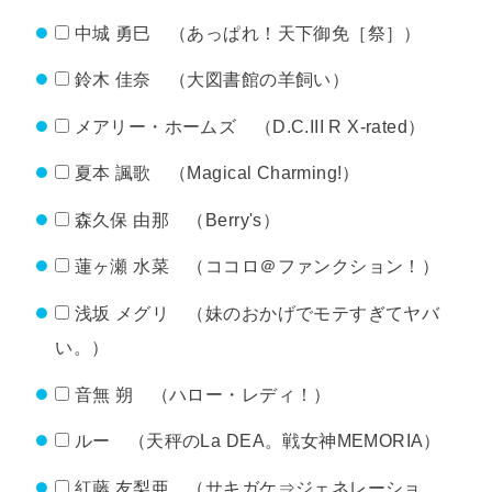
中城 勇巳 （あっぱれ！天下御免［祭］）
鈴木 佳奈 （大図書館の羊飼い）
メアリー・ホームズ （D.C.III R X-rated）
夏本 諷歌 （Magical Charming!）
森久保 由那 （Berry's）
蓮ヶ瀬 水菜 （ココロ＠ファンクション！）
浅坂 メグリ （妹のおかげでモテすぎてヤバ
い。）
音無 朔 （ハロー・レディ！）
ルー （天秤のLa DEA。戦女神MEMORIA）
紅藤 友梨亜 （サキガケ⇒ジェネレーショ