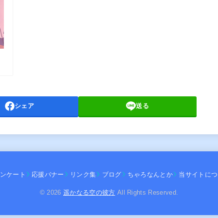
シェア
送る
ンケート
応援バナー
リンク集
ブログ
ちゃろなんとか
当サイトにつ
© 2026
遥かなる空の彼方
All Rights Reserved.