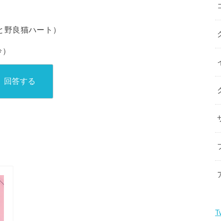
皇女と野良猫ハート）
鈴）
T