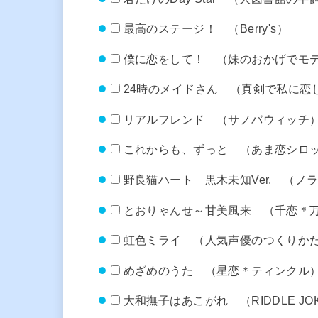
最高のステージ！ （Berry's）
僕に恋をして！ （妹のおかげでモ
24時のメイドさん （真剣で私に恋
リアルフレンド （サノバウィッチ
これからも、ずっと （あま恋シロ
野良猫ハート 黒木未知Ver. （ノ
とおりゃんせ～甘美風来 （千恋＊
虹色ミライ （人気声優のつくりか
めざめのうた （星恋＊ティンクル
大和撫子はあこがれ （RIDDLE JO