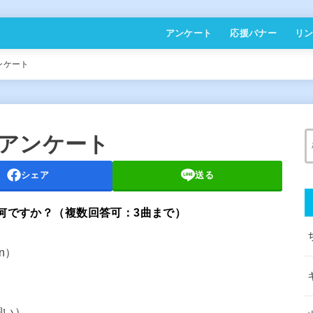
アンケート
応援バナー
リ
ンケート
アンケート
シェア
送る
何ですか？（複数回答可：3曲まで）
on）
飼い）