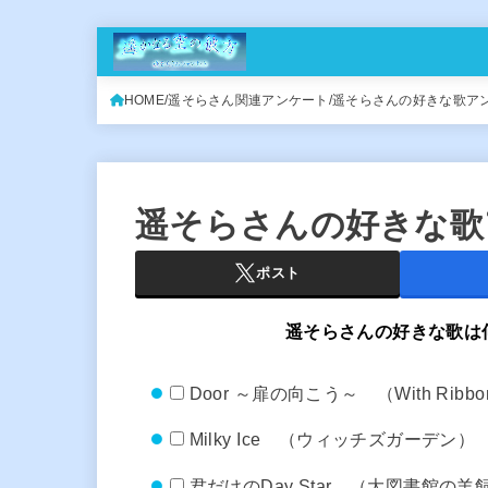
HOME
遥そらさん関連アンケート
遥そらさんの好きな歌ア
遥そらさんの好きな歌
ポスト
遥そらさんの好きな歌は
Door ～扉の向こう～ （With Ribb
Milky Ice （ウィッチズガーデン）
君だけのDay Star （大図書館の羊