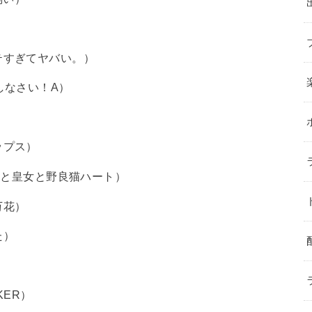
テすぎてヤバい。）
しなさい！A）
）
ップス）
ラと皇女と野良猫ハート）
万花）
た）
）
KER）