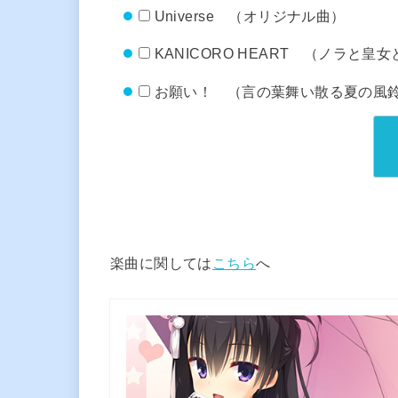
Universe （オリジナル曲）
KANICORO HEART （ノラと
お願い！ （言の葉舞い散る夏の風
楽曲に関しては
こちら
へ