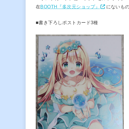
在
BOOTH『多次元ショップ』
にないも
■書き下ろしポストカード3種