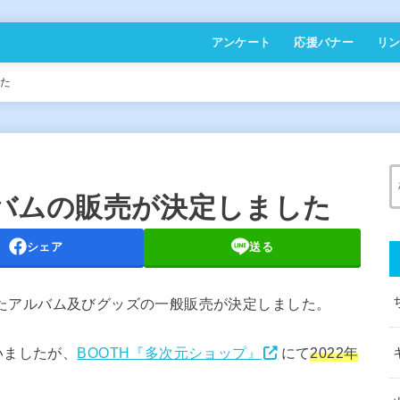
アンケート
応援バナー
リ
した
ルバムの販売が決定しました
シェア
送る
たアルバム及びグッズの一般販売が決定しました。
いましたが、
BOOTH『多次元ショップ』
にて
2022年