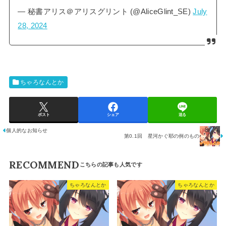
— 秘書アリス＠アリスグリント (@AliceGlint_SE)
July
28, 2024
ちゃろなんとか
ポスト
シェア
送る
個人的なお知らせ
第0.1回 星河かぐ耶の例のもの
RECOMMEND
ちゃろなんとか
ちゃろなんとか