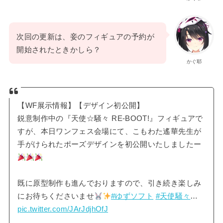
次回の更新は、妾のフィギュアの予約が
開始されたときかしら？
かぐ耶
【WF展示情報】【デザイン初公開】
鋭意制作中の『天使☆騒々 RE-BOOT!』フィギュアで
すが、本日ワンフェス会場にて、こもわた遙華先生が
手がけられたポーズデザインを初公開いたしましたー
既に原型制作も進んでおりますので、引き続き楽しみ
にお待ちくださいませ
#ゆずソフト
#天使騒々
…
pic.twitter.com/JArJdjhOfJ