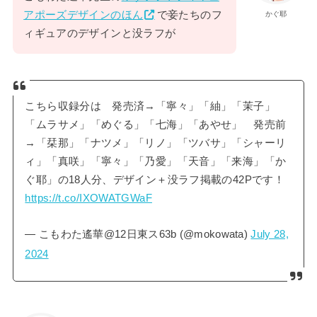
アポーズデザインのほん
で妾たちのフ
かぐ耶
ィギュアのデザインと没ラフが
こちら収録分は 発売済→「寧々」「紬」「茉子」
「ムラサメ」「めぐる」「七海」「あやせ」 発売前
→「栞那」「ナツメ」「リノ」「ツバサ」「シャーリ
ィ」「真咲」「寧々」「乃愛」「天音」「来海」「か
ぐ耶」の18人分、デザイン＋没ラフ掲載の42Pです！
https://t.co/IXOWATGWaF
— こもわた遙華@12日東ス63b (@mokowata)
July 28,
2024