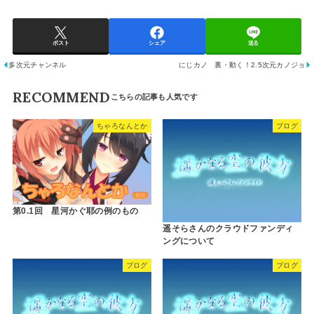
ポスト
シェア
送る
多次元チャンネル
にじカノ 裏・動く！2.5次元カノジョ
RECOMMEND
ちゃろなんとか
ブログ
第0.1回 星河かぐ耶の例のもの
遥そらさんのクラウドファンディ
ングについて
ブログ
ブログ