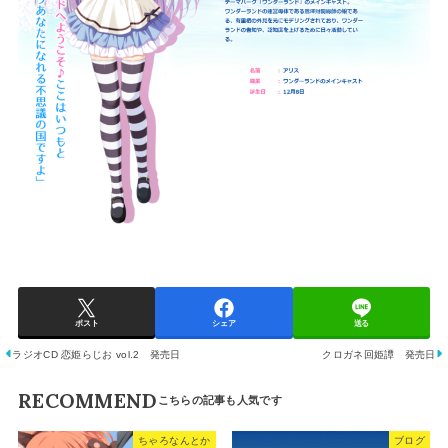
ポスト
シェア
送る
ラジオCD 恋姫らじお vol.2 発売日
クロガネ回姫譚 発売日
RECOMMEND
ちゃろなんとか
ブログ