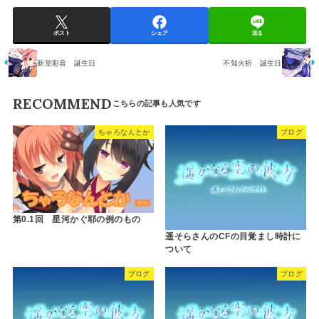
ポスト
シェア
送る
新堂彩音 誕生日
不知火祈 誕生日
RECOMMEND
ちゃろなんとか
ブログ
第0.1回 星河かぐ耶の例のもの
遥そらさんのCFの目覚まし時計に
ついて
ブログ
ブログ