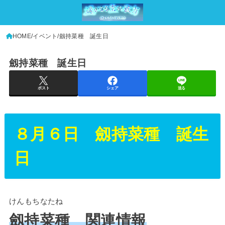
HOME
イベント
劔持菜種 誕生日
劔持菜種 誕生日
ポスト
シェア
送る
８月６日 劔持菜種 誕生
日
けんもちなたね
劔持菜種 関連情報