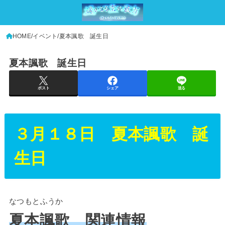
HOME
イベント
夏本諷歌 誕生日
夏本諷歌 誕生日
ポスト
シェア
送る
３月１８日 夏本諷歌 誕
生日
なつもとふうか
夏本諷歌 関連情報