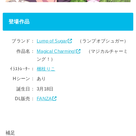
登場作品
ブランド：
Lump of Sugar
（ランプオブシュガー）
作品名：
Magical Charming!
（マジカルチャーミ
ング！）
ｲﾗｽﾄﾚｰﾀｰ：
梱枝りこ
Hシーン：
あり
誕生日：
3月18日
DL販売：
FANZA
補足