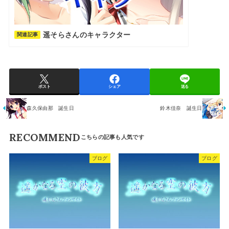
遥そらさんのキャラクター
関連記事
ポスト
シェア
送る
森久保由那 誕生日
鈴木佳奈 誕生日
RECOMMEND
ブログ
ブログ