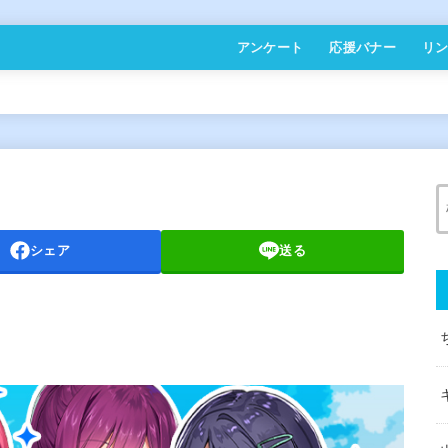
アンケート
応援バナー
リ
シェア
送る