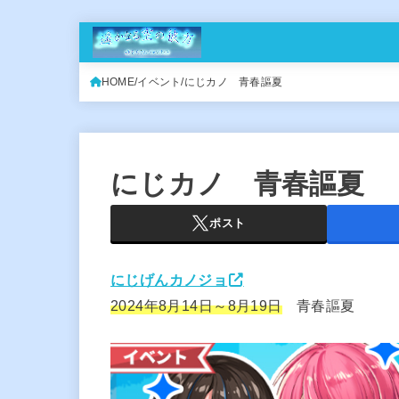
HOME
イベント
にじカノ 青春謳夏
にじカノ 青春謳夏
ポスト
にじげんカノジョ
2024年8月14日～8月19日
青春謳夏