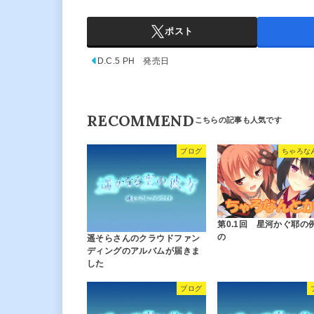
ポスト
D.C.5 PH 発売日
RECOMMEND
ブログ
ちゃろな
第0.1回 星河かぐ耶の
の
遥そらさんのクラウドファン
ディングのアルバムが届きま
した
ブログ