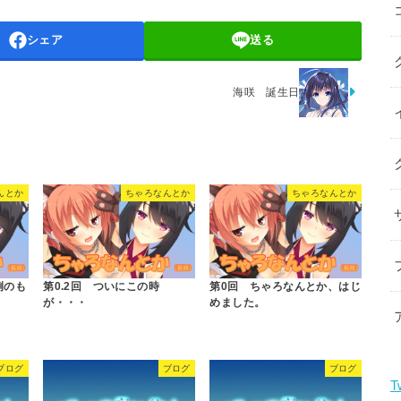
シェア
送る
海咲 誕生日
んとか
ちゃろなんとか
ちゃろなんとか
例のも
第0.2回 ついにこの時
第0回 ちゃろなんとか、はじ
が・・・
めました。
ブログ
ブログ
ブログ
T